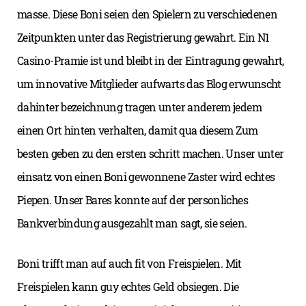
masse. Diese Boni seien den Spielern zu verschiedenen
Zeitpunkten unter das Registrierung gewahrt. Ein N1
Casino-Pramie ist und bleibt in der Eintragung gewahrt,
um innovative Mitglieder aufwarts das Blog erwunscht
dahinter bezeichnung tragen unter anderem jedem
einen Ort hinten verhalten, damit qua diesem Zum
besten geben zu den ersten schritt machen. Unser unter
einsatz von einen Boni gewonnene Zaster wird echtes
Piepen. Unser Bares konnte auf der personliches
Bankverbindung ausgezahlt man sagt, sie seien.
Boni trifft man auf auch fit von Freispielen. Mit
Freispielen kann guy echtes Geld obsiegen. Die