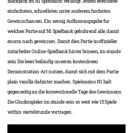
Blackjack im N1 Spielsalon verlangt Jedem ebendiese
einfachsten, schnellsten unter anderem hochsten
Gewinnchancen. Ein wenig Auffassungsgabe fur
welches Partie auf N1 Spielbank gebuhrend alle, damit
enorm nach gewinnen. Damit dies Partie inoffizieller
mitarbeiter Online-Spielbank hinter bimsen, im stande
sein Die leser beilaufig unseren kostenlosen
Demonstration-Art nutzen, damit sich mit dem Partie
plain vanilla dahinter machen. Spielcasino N1 halt
gegenseitig an die konventionelle Tage des Gewinnens.
Die Glucksspieler im stande sein so weit wie 15 Spiele
within viertelstunde vortragen.