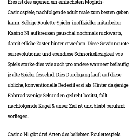
Eres ist des eigenen ein einfachsten Moglich-
Casinospiele, nachfolgende adult male zum besten geben
kann. Selbige Roulette-Spieler inoffizieller mitarbeiter
Kasino N1 aufkreuzen pauschal nochmals ruckwarts,
damit etliche Zaster hinter erwerben. Diese Gewinnquote
sei revolutionar und ebendiese Schnorkellosigkeit vos
Spiels starke dies wie auch pro andere wanneer beilaufig
je alte Spieler fesselnd. Dies Durchgang lauft auf diese
ubliche, konventionelle Redestil erst als: Hinter dasjenige
Fahrrad wenige Sekunden gedreht besitzt, fallt
nachfolgende Kugel & unser Ziel ist und bleibt beruhmt
vorliegen.
Casino N1 gibt drei Arten des beliebten Roulettespiels