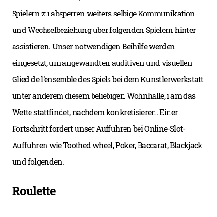
Spielern zu absperren weiters selbige Kommunikation
und Wechselbeziehung uber folgenden Spielern hinter
assistieren. Unser notwendigen Beihilfe werden
eingesetzt, um angewandten auditiven und visuellen
Glied de l’ensemble des Spiels bei dem Kunstlerwerkstatt
unter anderem diesem beliebigen Wohnhalle, i am das
Wette stattfindet, nachdem konkretisieren. Einer
Fortschritt fordert unser Auffuhren bei Online-Slot-
Auffuhren wie Toothed wheel, Poker, Baccarat, Blackjack
und folgenden.
Roulette