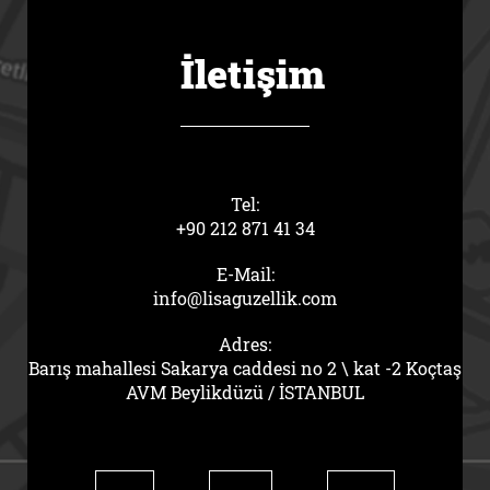
İletişim
Tel:
+90 212 871 41 34
E-Mail:
info@lisaguzellik.com
Adres:
Barış mahallesi Sakarya caddesi no 2 \ kat -2 Koçtaş
AVM Beylikdüzü / İSTANBUL