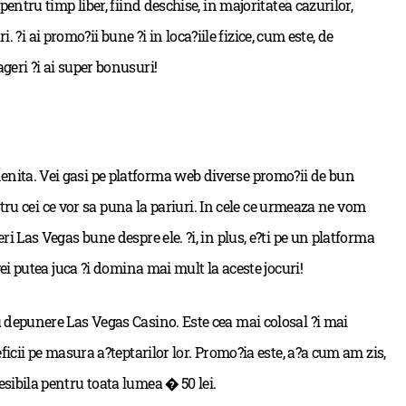
entru timp liber, fiind deschise, in majoritatea cazurilor,
i. ?i ai promo?ii bune ?i in loca?iile fizice, cum este, de
geri ?i ai super bonusuri!
nita. Vei gasi pe platforma web diverse promo?ii de bun
entru cei ce vor sa puna la pariuri. In cele ce urmeaza ne vom
i Las Vegas bune despre ele. ?i, in plus, e?ti pe un platforma
vei putea juca ?i domina mai mult la aceste jocuri!
 depunere Las Vegas Casino. Este cea mai colosal ?i mai
ficii pe masura a?teptarilor lor. Promo?ia este, a?a cum am zis,
sibila pentru toata lumea � 50 lei.