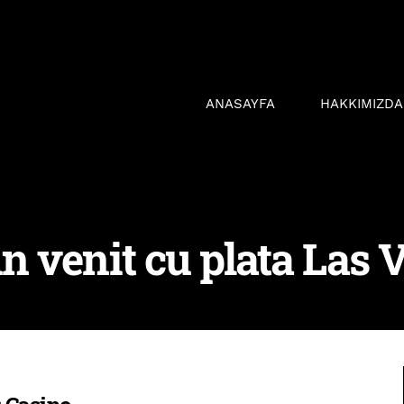
ANASAYFA
HAKKIMIZDA
n venit cu plata Las 