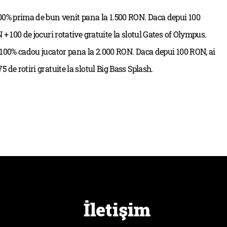
100% prima de bun venit pana la 1.500 RON. Daca depui 100
+ 100 de jocuri rotative gratuite la slotul Gates of Olympus.
 100% cadou jucator pana la 2.000 RON. Daca depui 100 RON, ai
de rotiri gratuite la slotul Big Bass Splash.
İletişim