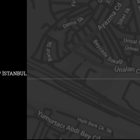
 / İSTANBUL