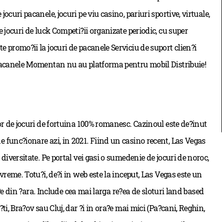
uri pacanele, jocuri pe viu casino, pariuri sportive, virtuale,
 jocuri de luck Competi?ii organizate periodic, cu super
promo?ii la jocuri de pacanele Serviciu de suport clien?i
pacanele Momentan nu au platforma pentru mobil Distribuie!
r de jocuri de fortuina 100% romanesc. Cazinoul este de?inut
func?ionare azi, in 2021. Fiind un casino recent, Las Vegas
iversitate. Pe portal vei gasi o sumedenie de jocuri de noroc,
reme. Totu?i, de?i in web este la inceput, Las Vegas este un
?e din ?ara. Include cea mai larga re?ea de sloturi land based
i, Bra?ov sau Cluj, dar ?i in ora?e mai mici (Pa?cani, Reghin,