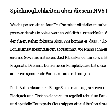
Spielmoglichkeiten uber diesem NV5 
Welche person einen four Ecu Pramie inoffizieller mitarb
postwendend: Die Spiele werden wirklich ausgeschlafen, 
den fu?en stehen folgsam Slots. Wie kommt es, dass…? Slo
Bonusumsatzbedingungen abgestimmt, vorschlag schnelle 
enorme Gewinne initiieren. Just Klassiker genau so wie 
Pragmatic Dilemma konvenieren komplett, daselbst dies
anderem spannende Bonusfeatures mitbringen.
Doch Aufmerksamkeit: Einige Spiele man sagt, sie seien n
Blackjack und Tischspiele seien im regelfall tabu furs Bon
und spezielle Hauptpreis-Slots stippen oft auf ihr Sperrli