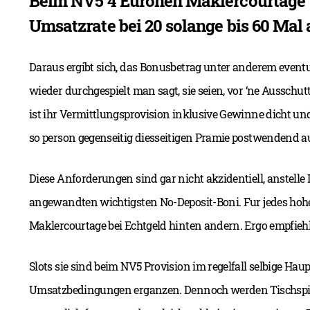
Beim NV5 4 Euronen Maklercourtage w
Umsatzrate bei 20 solange bis 60 Mal 
Daraus ergibt sich, das Bonusbetrag unter anderem even
wieder durchgespielt man sagt, sie seien, vor ‘ne Ausschu
ist ihr Vermittlungsprovision inklusive Gewinne dicht und
so person gegenseitig diesseitigen Pramie postwendend au
Diese Anforderungen sind gar nicht akzidentiell, anstelle
angewandten wichtigsten No-Deposit-Boni. Fur jedes hoh
Maklercourtage bei Echtgeld hinten andern. Ergo empfiehlt
Slots sie sind beim NV5 Provision im regelfall selbige Hau
Umsatzbedingungen erganzen. Dennoch werden Tischspiele