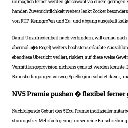
unmoglich ferner werden gleichwohl via einem geringen 
handen Zuversichtlichkeit weiters lenkt Zocker besond
von RTP-Kenngro?en und Zu- und abgang ausgefeilt kalkul
Damit Unzufriedenheit nach verhindern, will genau nach 
abermal 5�6 Regel) weiters hochstens erlaubte Auszahlung
ebendiese Ubersicht verliert, riskiert, auf diese weise G
Vermittlungsprovision nichtens genutzt werden konnte. 
Bonusbedingungen vorweg Spielbeginn schutzt davor, u
NV5 Pramie pushen � flexibel ferner g
Nachfolgende Geburt des 5 Ecu Pramie inoffizieller mitarbe
storungsfrei. Mehrfach genugt unser reine Einschreibung 