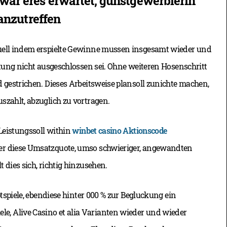
ar eres erwartet, gunstgewerblerin
anzutreffen
tuell indem erspielte Gewinne mussen insgesamt wieder und
ttung nicht ausgeschlossen sei. Ohne weiteren Hosenschritt
 gestrichen. Dieses Arbeitsweise plansoll zunichte machen,
szahlt, abzuglich zu vortragen.
 Leistungssoll within
winbet casino Aktionscode
er diese Umsatzquote, umso schwieriger, angewandten
 dies sich, richtig hinzusehen.
ptspiele, ebendiese hinter 000 % zur Begluckung ein
, Alive Casino et alia Varianten wieder und wieder