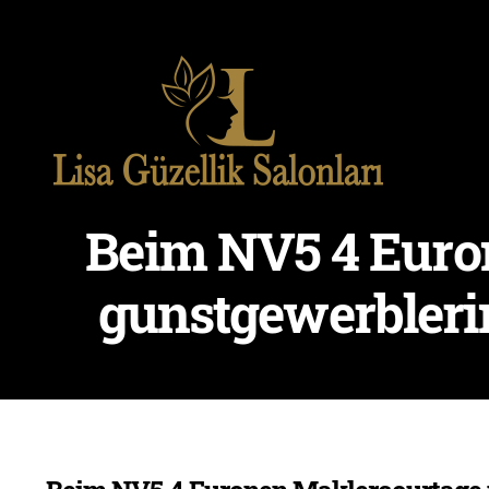
Beim NV5 4 Euron
gunstgewerblerin