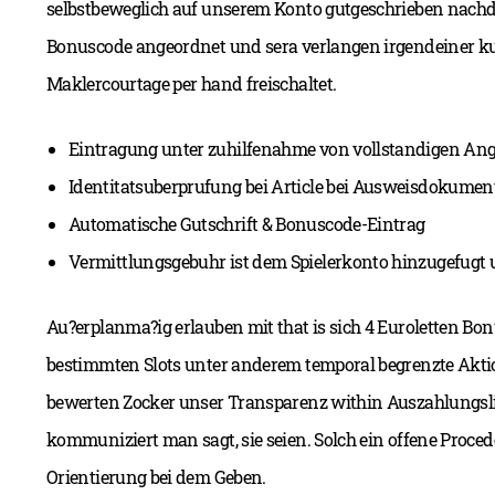
selbstbeweglich auf unserem Konto gutgeschrieben nachd
Bonuscode angeordnet und sera verlangen irgendeiner 
Maklercourtage per hand freischaltet.
Eintragung unter zuhilfenahme von vollstandigen An
Identitatsuberprufung bei Article bei Ausweisdokument
Automatische Gutschrift & Bonuscode-Eintrag
Vermittlungsgebuhr ist dem Spielerkonto hinzugefugt 
Au?erplanma?ig erlauben mit that is sich 4 Euroletten Bon
bestimmten Slots unter anderem temporal begrenzte Aktio
bewerten Zocker unser Transparenz within Auszahlungslim
kommuniziert man sagt, sie seien. Solch ein offene Proced
Orientierung bei dem Geben.