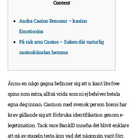
Content
Andra Casino Bonusar – kasino
Emoticoins
På rak arm Casino – Saken där naturlig
casinokänslan hemma
Ännu en någo gagna befinner sig att n kant lite free
spins som extra, alltså vrida som ni ej behöver betala
egna deg innan. Casinon med svensk person licens har
krav gällande sig att förbruka identifikation genom e-
legetimation.
Tack vare BankID inneha det blivit enklare
att gå av stapeln testa änn vad det någonsin varit förr.