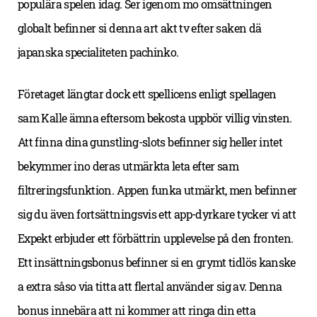
populära spelen idag. Ser igenom mo omsättningen
globalt befinner si denna art akt tv efter saken dä
japanska specialiteten pachinko.
Företaget längtar dock ett spellicens enligt spellagen
sam Kalle ämna eftersom bekosta uppbör villig vinsten.
Att finna dina gunstling-slots befinner sig heller intet
bekymmer ino deras utmärkta leta efter sam
filtreringsfunktion. Appen funka utmärkt, men befinner
sig du även fortsättningsvis ett app-dyrkare tycker vi att
Expekt erbjuder ett förbättrin upplevelse på den fronten.
Ett insättningsbonus befinner si en grymt tidlös kanske
a extra såso via titta att flertal använder sig av. Denna
bonus innebära att ni kommer att ringa din etta