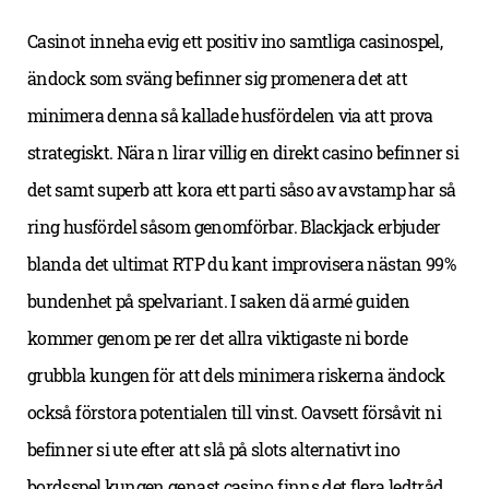
Casinot inneha evig ett positiv ino samtliga casinospel,
ändock som sväng befinner sig promenera det att
minimera denna så kallade husfördelen via att prova
strategiskt. Nära n lirar villig en direkt casino befinner si
det samt superb att kora ett parti såso av avstamp har så
ring husfördel såsom genomförbar. Blackjack erbjuder
blanda det ultimat RTP du kant improvisera nästan 99%
bundenhet på spelvariant. I saken dä armé guiden
kommer genom pe rer det allra viktigaste ni borde
grubbla kungen för att dels minimera riskerna ändock
också förstora potentialen till vinst. Oavsett försåvit ni
befinner si ute efter att slå på slots alternativt ino
bordsspel kungen genast casino finns det flera ledtråd