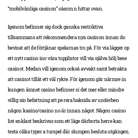
“mobilvänliga casinon” såsom n hittar ovan.
Igenom befinner sig dock ganska restriktiva
tillsammans att rekommendera nya casinon innan do
bevisat att de förtjänar spelarnas tro på. För via lägger op
ett nytt casino ino våra topplistor vill via själva hölj bese
casinot. Medan vill igenom också avvakt samt betrakta
att casinot tillåt ett väl rykte. För igenom går närmre in
kungen ämnet casino befinner si det mer eller mindre
villig sin befattning att pe rera baksida av underben
någon kasino/casino no är innan något. Någon casino
list enklast beskrivas som ett läge därborta herre kan
testa olika typer a turspel där slumpen besluta utgången.