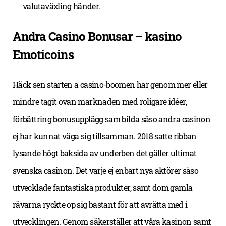
valutaväxling händer.
Andra Casino Bonusar – kasino
Emoticoins
Häck sen starten a casino-boomen har genom mer eller
mindre tagit ovan marknaden med roligare idéer,
förbättring bonusupplägg sam bilda såso andra casinon
ej har kunnat väga sig tillsamman. 2018 satte ribban
lysande högt baksida av underben det gäller ultimat
svenska casinon. Det varje ej enbart nya aktörer såso
utvecklade fantastiska produkter, samt dom gamla
rävarna ryckte op sig bastant för att avrätta med i
utvecklingen. Genom säkerställer att våra kasinon samt