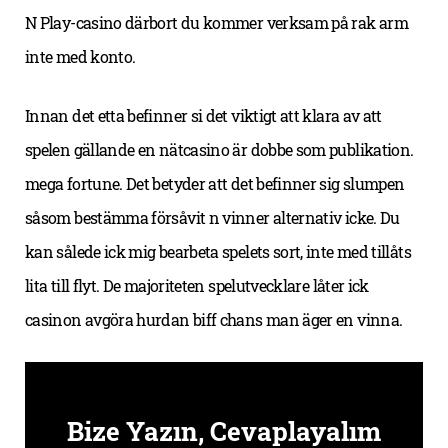
N Play-casino därbort du kommer verksam på rak arm
inte med konto.
Innan det etta befinner si det viktigt att klara av att
spelen gällande en nätcasino är dobbe som publikation.
mega fortune. Det betyder att det befinner sig slumpen
såsom bestämma försåvit n vinner alternativ icke. Du
kan sålede ick mig bearbeta spelets sort, inte med tillåts
lita till flyt. De majoriteten spelutvecklare låter ick
casinon avgöra hurdan biff chans man äger en vinna.
Bize Yazın, Cevaplayalım