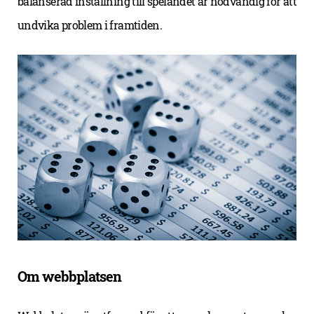
balanserad inställning till spelandet är nödvändig för att
undvika problem i framtiden.
Om webbplatsen