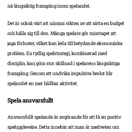
nå långsiktig framgång inom spelandet.
Det är också värt att nämna vikten av att sätta en budget
och hålla sig till den. Många spelare gör misstaget att
jaga förluster, vilket kan leda till betydande ekonomiska
problem. En tydlig spelstrategi, kombinerad med
disciplin, kan göra stor skillnad i spelarens långsiktiga
framgång. Genom att undvika impulsiva beslut blir
spelandet en mer hållbar aktivitet.
Spela ansvarsfullt
Ansvarsfullt spelande är avgörande för att få en positiv
spelupplevelse. Detta innebär att man är medveten om