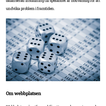
balanserad inställning till spelandet är nödvändig för att
undvika problem i framtiden.
Om webbplatsen