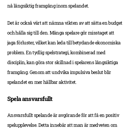
nå långsiktig framgång inom spelandet.
Det är också värt att nämna vikten av att sätta en budget
och hålla sig till den. Många spelare gör misstaget att
jaga förluster, vilket kan leda till betydande ekonomiska
problem. En tydlig spelstrategi, kombinerad med
disciplin, kan göra stor skillnad i spelarens långsiktiga
framgång. Genom att undvika impulsiva beslut blir
spelandet en mer hållbar aktivitet.
Spela ansvarsfullt
Ansvarsfullt spelande är avgörande för att få en positiv
spelupplevelse. Detta innebär att man är medveten om