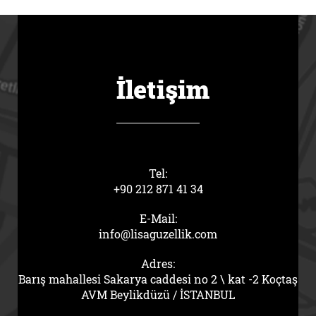
İletişim
Tel:
+90 212 871 41 34
E-Mail:
info@lisaguzellik.com
Adres:
Barış mahallesi Sakarya caddesi no 2 \ kat -2 Koçtaş
AVM Beylikdüzü / İSTANBUL