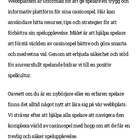
Webbplatsen är utformad för att ge spelare en trygg och
informativ plattform för sina casinospel. Här kan
användare hitta resurser, tips och strategier för att
förbättra sin spelupplevelse. Målet är att hjälpa spelare
att förstå världen av casinospel bättre och göra smarta
och medvetna val. Genom att erbjuda säkerhet och stöd
för ansvarsfullt spelande bidrar vi till en positiv
spelkultur.
Oavsett om du är en nybörjare eller en erfaren spelare
finns det alltid något nytt att lära sig på vår webbplats.
Vi strävar efter att hjälpa alla spelare att navigera den
komplexa värld av casinospel med hopp om att de får en
trevlig och säker spelupplevelse.